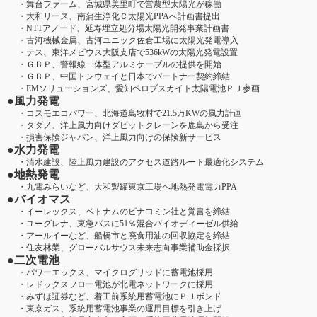
・舞台ファーム、宮城県美里町で営農型太陽光が稼働
・大和リース、南蒲生浄化Ｃ太陽光PPAへ計画書提出
・NTTアノード、延寿埋立処分場太陽光開発事業計画書
・古河機械金属、古河ユニック佐倉工場に太陽光発電導入
・テス、東洋メビウス大阪支店で536kWの太陽光発電設置
・ＧＢＰ、警報線一体型アルミケーブルの提供を開始
・ＧＢＰ、中国トンウェイと日本でパートナー契約締結
・EMソリューションズ、愛知ペロブスカイト太陽電池ＰＪ参画
●風力発電
・コスモエコパワー、北海道島牧村で21.5万KWの風力計画
・タダノ、洋上風力向けダビットクレーンを鹿島から受注
・損害保険ジャパン、洋上風力向けの保険新サービス
●水力発電
・清水建設、陸上風力建設のアクセス道路ルート最適化システム
●地熱発電
・九電みらいなど、大和製罐東京工場へ地熱発電電力PPA
●バイオマス
・イーレックス、ベトナムのビナコミン社と覚書を締結
・ユーグレナ、東急バスに51％混合バイオディーゼル供給
・アールイーなど、船橋市と廃食用油の回収協定を締結
・住友林業、グローバルサウス未来志向事業補助金採択
●二次電池
・パワーエックス、マイクログリッドに蓄電池採用
・レドックスフロー電池が北電ネットワークに採用
・みずほ証券など、着工前系統用蓄電池にＰＪボンド
・東京ガス、系統用蓄電池事業の運用目標を引き上げ