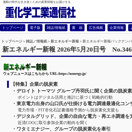
激動の時代を生き抜くための産業情報をお届けする
トップページ
電子版
雑誌/情報紙
書 籍
広告掲載
企業情報
トップページ
アジア・ビジネストレンド
新エネルギー新報
Fcnews
Jchem-News
JKnews
エンジニアリング・ネットワーク
アジア・マーケットレヴュー
新エネルギー新報
工業設備新報
石油化学新報
重化学工業新報
産業機械新報
関西プロジェクト情報
日本の石油化学工業
アジアの石油化学工業
化学品ハンドブック
プラント輸出データ便覧
全国新工場・プラント計画
日本企業のアジア進出総覧
産業機械工業年鑑
化学業界の常識
海洋プラごみ解決への道
日本の石油化学工業 50年データ集
日本のプラント輸出 50年成約実績
日・英・ミャンマー3カ国語対訳用
最後のフロンティア ミャンマーの可
３カ国語会話集 (トラベル編)
広告掲載のご案内
トップメッ
会社概要
採用情報
トップページ
＞
雑誌／情報紙
＞
新エネルギー新報
＞新エネルギー新報バックナンバ
新エネルギー新報 2026年5月20日号 No.34
ウェブニュースはこちらから URL:https://nenergy.jp/
【特集】企業の脱炭素
・デロイト トーマツ グループ丹羽氏に聞く企業の脱炭
ポイントはデジタル活用と推計に基づく戦略的行動
・東京電力出身の山口氏が仕掛ける電力調達最適化コン
電力市場・FIT非化石証書価格予測から脱炭素化支援も
・デジタルグリッド、企業の自由な電力・再エネ調達を
近清COOに取引参加企業の動向を聞く
・ワタミエナジー、グループの脱炭素化を牽引