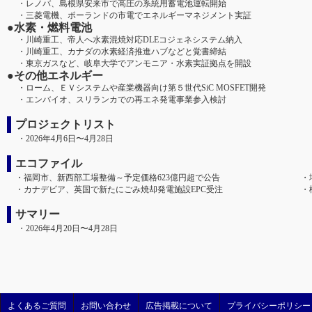
・レノバ、島根県安来市で高圧の系統用蓄電池運転開始
・三菱電機、ポーランドの市電でエネルギーマネジメント実証
●水素・燃料電池
・川崎重工、帝人へ水素混焼対応DLEコジェネシステム納入
・川崎重工、カナダの水素経済推進ハブなどと覚書締結
・東京ガスなど、岐阜大学でアンモニア・水素実証拠点を開設
●その他エネルギー
・ローム、ＥＶシステムや産業機器向け第５世代SiC MOSFET開発
・エンバイオ、スリランカでの再エネ発電事業参入検討
プロジェクトリスト
・2026年4月6日〜4月28日
エコファイル
・福岡市、新西部工場整備～予定価格623億円超で公告
・
・カナデビア、英国で新たにごみ焼却発電施設EPC受注
・
サマリー
・2026年4月20日〜4月28日
よくあるご質問
お問い合わせ
広告掲載について
プライバシーポリシー