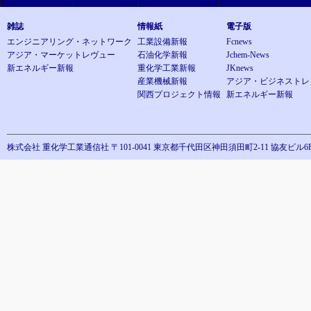
雑誌
情報紙
電子版
エンジニアリング・ネットワーク
工業設備新報
Fcnews
アジア・マーケットレヴュー
石油化学新報
Jchem-News
新エネルギー新報
重化学工業新報
JKnews
産業機械新報
アジア・ビジネストレ
関西プロジェクト情報
新エネルギー新報
株式会社 重化学工業通信社
〒101-0041 東京都千代田区神田須田町2-11 協友ビル6F TEL：