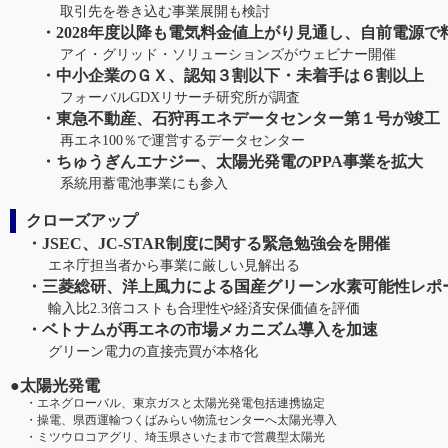
取引先を巻き込む事業展開も検討
・2028年度以降も電気料金値上がり見通し、自前電源で
アイ・グリッド・ソリューションズがウェビナー開催
・中小企業のＧＸ、認知３割以下・未着手は６割以上
フォーバルGDXリサーチ研究所が調査
・東急不動産、石狩再エネデータセンター第１号が竣工
再エネ100％で運営するデータセンター
・ちゅうぎんエナジー、太陽光発電のPPA事業を拡大
系統用蓄電池事業にも参入
クローズアップ
・JSEC、JC-STAR制度に関する緊急勉強会を開催
エネ庁担当者から事業に厳しい見解出る
・三菱総研、洋上風力による国産グリーン水素可能性レポ
輸入比2.3倍コストも合理性や経済安保価値を評価
・ベトナムが再エネの市場メカニズム導入を加速
グリーン電力の直接売買が本格化
●太陽光発電
・エネグローバル、東京ガスと太陽光発電包括連携協定
・操電、県西運輸つくばみらい物流センターへ太陽光導入
・ミツウロコアグリ、埼玉県さいたま市で営農型太陽光